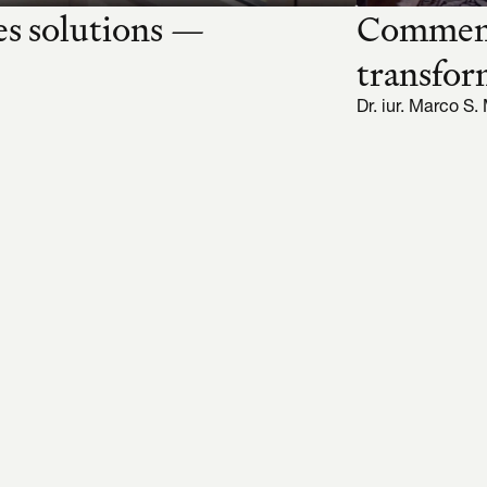
s solutions — 
Comment
transform
Dr. iur. Marco S.
 pense de la man
tant que 
juriste
 
plan toutes les étapes de recherche juridique que 