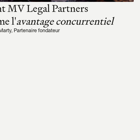
 MV Legal Partners 
e l'
avantage concurrentiel
 Marty, Partenaire fondateur
ière dont 
pensez
vous 