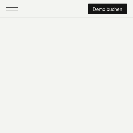
Demo buchen