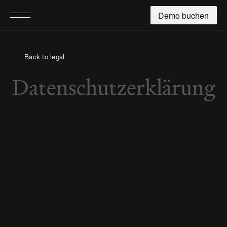
Demo buchen
Back to legal
Datenschutzerklärung
https://omnilex.ai
Omnilex AG