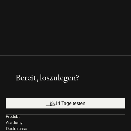
support@omnilex.ai
Omnilex AG, Hohlstrasse 186, 8004 Zürich
Bereit, loszulegen?
14 Tage testen
Produkt
Academy
Dextra case