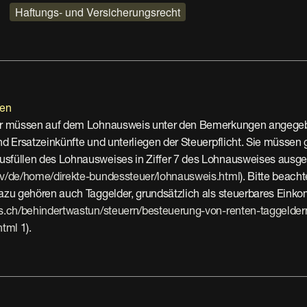
Haftungs- und Versicherungsrecht
nen
der müssen auf dem Lohnausweis unter den Bemerkungen angegeb
nd Ersatzeinkünfte und unterliegen der Steuerpflicht. Sie müssen
sfüllen des Lohnausweises in Ziffer 7 des Lohnausweises ausg
tv/de/home/direkte-bundessteuer/lohnausweis.html
). Bitte beacht
dazu gehören auch Taggelder, grundsätzlich als steuerbares Einko
is.ch/behindertwastun/steuern/besteuerung-von-renten-taggelder
html
 1).