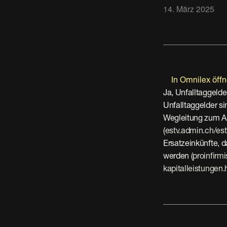
14. März 2025
In Omnilex öff
Ja, Unfalltaggel
Unfalltaggelder si
Wegleitung zum Au
(
estv.admin.ch/es
Ersatzeinkünfte, 
werden (
proinfirm
kapitalleistungen.