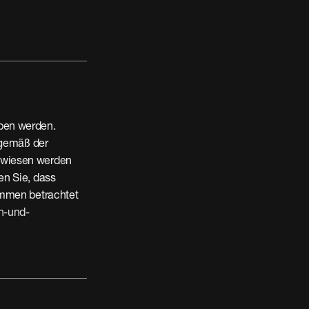
en werden. 
 gemäß der 
ewiesen werden 
en Sie, dass 
mmen betrachtet 
n-und-