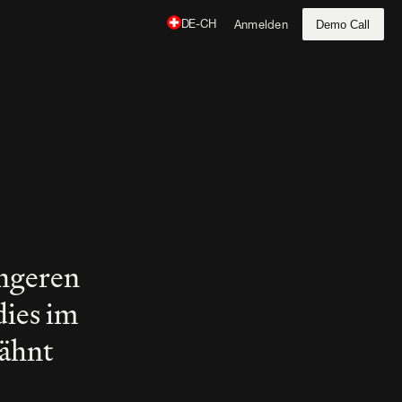
Demo Call
DE-CH
Anmelden
ngeren 
ies im 
hnt 