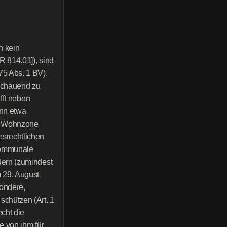
 kein 
 814.01]), sind 
 Abs. 1 BV). 
chauend zu 
fft neben 
nn etwa 
r Wohnzone 
rechtlichen 
kommunale 
ern (zumindest 
29. August 
ndere, 
chützen (Art. 1 
ht die 
 von ihm für 