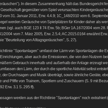
eräuschen"). In diesem Zusammenhang hält das Bundesgericht fest
 Gesellschaft gegenüber vom Spiel verursachten Kindergeräuschen
 vom 31. Januar 2011, Erw. 4.4.9; 1C_148/2010 vom 6. September
 Regel werden Geräusche von Spielplätzen für Kinder daher als wen
n (vgl. auch BGE 123 II 74 Erw. 5b; BGer 1A.167/2004 vom 28. F
41/2004 vom 7. März 2005, Erw. 2.5.4; AC.2015.0164 erwähnt Erw. 
nie "Beurteilung von Alltagsgeräuschen", S. 27).
 Richtlinie "Sportanlagen" umfasst der Lärm von Sportanlagen die E
Einrichtungen, aber auch die Emissionen, die von den Nutzern bei
äßem Gebrauch innerhalb und außerhalb der Anlage erzeugt wer
mfassen den Lärm, der durch die sportliche Aktivität selbst entsteht
, der Durchsagen und Musik überträgt, sowie ähnliche Geräte, ebe
e und Pfiffe von Trainern, Sportlern und Zuschauern (S. 9 mit Bez
2 Erw. 3.1 S. 295 ff).
sagen werden aus der Richtlinie "Sportanlagen" noch extrahiert (S