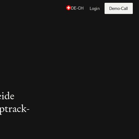
Demo-Call
DE-CH
Login
ide 
ptrack-