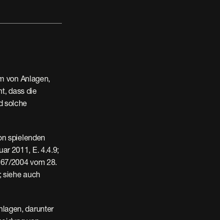
m von Anlagen, 
t, dass die 
 solche 
on spielenden 
 2011, E. 4.4.9; 
167/2004 vom 28. 
 siehe auch 
lagen, darunter 