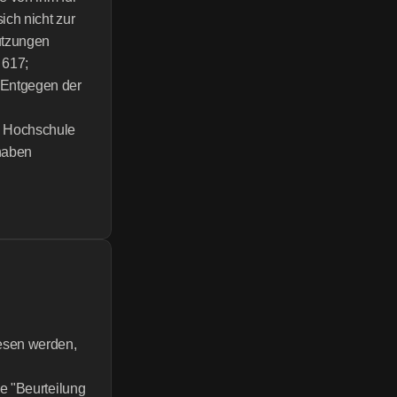
ch nicht zur 
tzungen 
617; 
Entgegen der 
e Hochschule 
haben 
esen werden, 
e "Beurteilung 