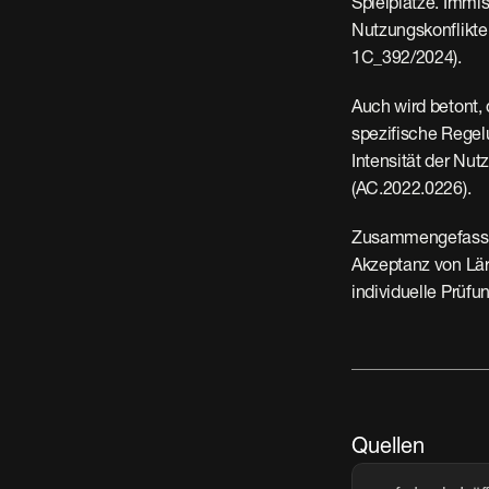
Spielplätze. Immi
Nutzungskonflikten
1C_392/2024).
Auch wird betont, 
spezifische Regelu
Intensität der Nutzu
(AC.2022.0226).
Zusammengefasst g
Akzeptanz von Lär
individuelle Prüfu
Quellen