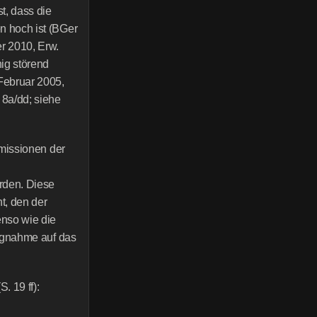
, dass die 
 hoch ist (BGer 
 2010, Erw. 
ig störend 
ebruar 2005, 
8a/dd; siehe 
missionen der 
 
den. Diese 
, den der 
nso wie die 
ugnahme auf das 
. 19 ff):