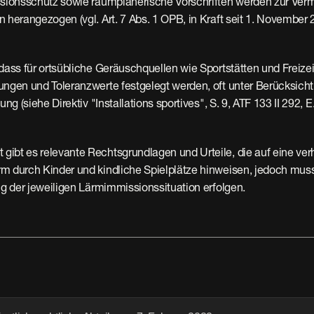
ssionsschutz sowie raumplanerische Vorschriften werden zur Ver
 herangezogen (vgl. Art. 7 Abs. 1 OPB, in Kraft seit 1. November 2
dass für ortsübliche Geräuschquellen wie Sportstätten und Freizeit
ngen und Toleranzwerte festgelegt werden, oft unter Berücksichti
ng (siehe Direktiv "Installations sportives", S. 9, ATF 133 II 292, E. 3
ibt es relevante Rechtsgrundlagen und Urteile, die auf eine ver
m durch Kinder und kindliche Spielplätze hinweisen, jedoch muss 
ng der jeweiligen Lärmimmissionssituation erfolgen.