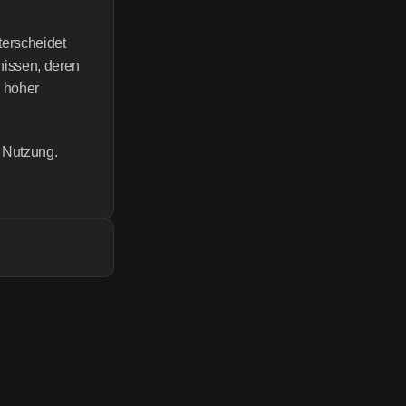
erscheidet 
issen, deren 
 hoher 
r Nutzung.