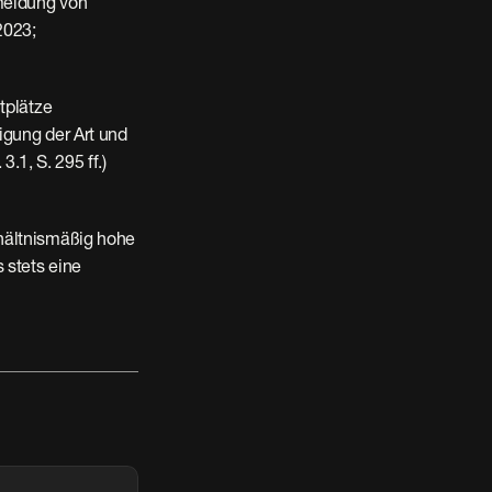
meidung von 
023; 
plätze 
gung der Art und 
.1, S. 295 ff.) 
hältnismäßig hohe 
stets eine 