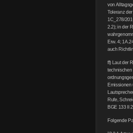
von Alltagsg
Toleranz der
1C_278/2010
2.2); in der
wahrgenomme
Erw. 4; 1A.2
auch Richtli
ff) Laut der
technischen 
ordnungsgem
Emissionen u
Lautsprecher
Rufe, Schrei
BGE 133 II 29
Folgende Pas