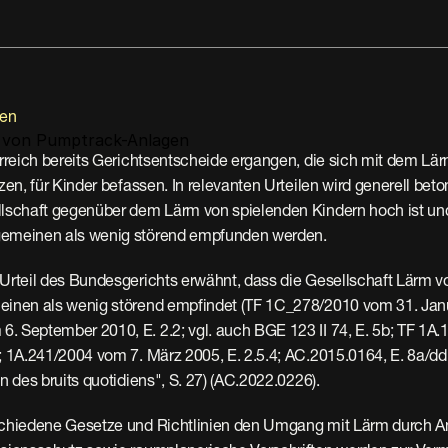
nen
 von Pumptrack-Anlagen
erreich bereits Gerichtsentscheide ergangen, die sich mit dem Lär
zen, für Kinder befassen. In relevanten Urteilen wird generell beton
llschaft gegenüber dem Lärm von spielenden Kindern hoch ist und
gemeinen als wenig störend empfunden werden.
 Urteil des Bundesgerichts erwähnt, dass die Gesellschaft Lärm v
einen als wenig störend empfindet (TF 1C_278/2010 vom 31. Januar
. September 2010, E. 2.2; vgl. auch BGE 123 II 74, E. 5b; TF 1A.
; 1A.241/2004 vom 7. März 2005, E. 2.5.4; AC.2015.0164, E. 8a/dd;
on des bruits quotidiens", S. 27) (AC.2022.0226).
schiedene Gesetze und Richtlinien den Umgang mit Lärm durch An