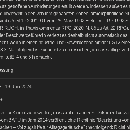
tz getroffenen Anforderungen erfüllt werden. Indessen äußert es si
nd inwieweit in den von ihm genannten Zonen lärmempfindliche Nu
ind (Urteil 1P.200/1991 vom 25. März 1992 E. 4c, in: URP 1992 S. 
UCH, in: Praxiskommentar RPG, 2020, N. 85 zu Art. 22 RPG). 
er Beschwerdeführerin verletzt es deshalb nicht automatisch das 
cht, wenn in einer Industrie- und Gewerbezone mit der ES IV ein
 3.3. Nachfolgend ist zunächst zu untersuchen, ob das strittige Vor
 ist (E. 4 und 5 hiernach).
assung
 - 19. Juni 2024
26
ze für Kinder zu bewerten, muss auf ein anderes Dokument verwi
vom BAFU im Jahr 2014 veröffentlichte Richtlinie "Beurteilung von 
schen – Vollzugshilfe für Alltagsgeräusche" (nachfolgend: Richtlini