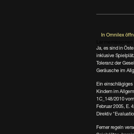
In Omnilex öff
Lärmemissionen
Ja, es sind in Öst
inklusive Spielplät
Toleranz der Gese
Geräusche im All
Ein einschlägiges
Kindern im Allgem
1C_148/2010 vom 6
Februar 2005, E. 4
Direktiv "Evaluati
Ferner regeln ver