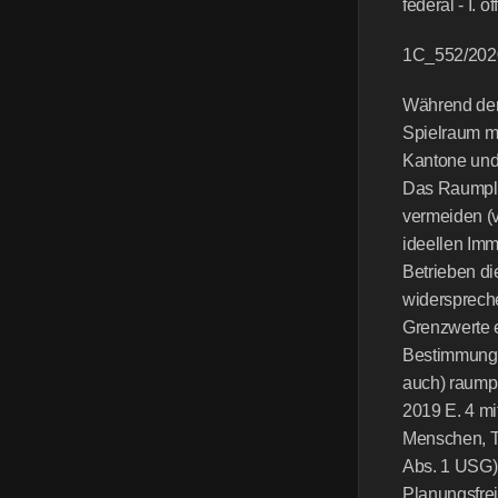
federal - I. 
1C_552/202
Während der 
Spielraum me
Kantone und
Das Raumpla
vermeiden (vg
ideellen Imm
Betrieben di
widersprech
Grenzwerte e
Bestimmung n
auch) raump
2019 E. 4 m
Menschen, Ti
Abs. 1 USG).
Planungsfrei