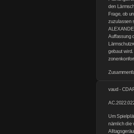
den Lärmschu
Frage, ob u
zuzulassen s
ALEXANDER R
Auffassung d
Lärmschutzre
gebaut wird.
zonenkonform
Zusammenf
vaud - CDAP
AC.2022.02
Um Spielplät
nämlich die 
Alltagsgeräu