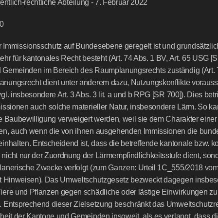
öffentlich-rechtliche Abteilung - 7. Februar 2022
0
Immissionsschutz auf Bundesebene geregelt ist und grundsätzlich
hr für kantonales Recht besteht (Art. 74 Abs. 1 BV, Art. 65 USG [SR
 Gemeinden im Bereich des Raumplanungsrechts zuständig (Art. 75
nungsrecht dient unter anderem dazu, Nutzungskonflikte vorauss
l. insbesondere Art. 3 Abs. 3 lit. a und b RPG [SR 700]). Dies betri
issionen auch solche materieller Natur, insbesondere Lärm. So ka
e Baubewilligung verweigert werden, weil sie dem Charakter eine
en, auch wenn die von ihnen ausgehenden Immissionen die bundes
inhalten. Entscheidend ist, dass die betreffende kantonale bzw. 
icht nur der Zuordnung der Lärmempfindlichkeitsstufe dient, sond
lanerische Zwecke verfolgt (zum Ganzen: Urteil 1C_555/2018 vom 
it Hinweisen). Das Umweltschutzgesetz bezweckt dagegen insbeso
ere und Pflanzen gegen schädliche oder lästige Einwirkungen zu s
 Entsprechend dieser Zielsetzung beschränkt das Umweltschutzrec
heit der Kantone und Gemeinden insoweit, als es verlangt, dass die