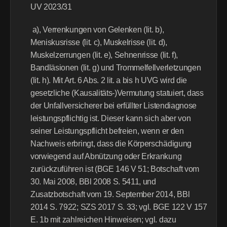
UV 2023/31
 a), Verrenkungen von Gelenken (lit. b), 
Meniskusrisse (lit. c), Muskelrisse (lit. d), 
Muskelzerrungen (lit. e), Sehnenrisse (lit. f), 
Bandläsionen (lit. g) und Trommelfellverletzungen 
(lit. h). Mit Art. 6 Abs. 2 lit. a bis h UVG wird die 
gesetzliche (Kausalitäts-)Vermutung statuiert, dass 
der Unfallversicherer bei erfüllter Listendiagnose 
leistungspflichtig ist. Dieser kann sich aber von 
seiner Leistungspflicht befreien, wenn er den 
Nachweis erbringt, dass die Körperschädigung 
vorwiegend auf Abnützung oder Erkrankung 
zurückzuführen ist (BGE 146 V 51; Botschaft vom 
30. Mai 2008, BBl 2008 S. 5411, und 
Zusatzbotschaft vom 19. September 2014, BBl 
2014 S. 7922; SZS 2017 S. 33; vgl. BGE 122 V 157 
E. 1b mit zahlreichen Hinweisen; vgl. dazu 