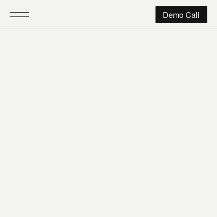
Demo Call